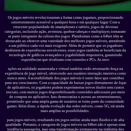
Os jogos móveis revolucionaram a forma como jogamos, proporcionando
entretenimento acessível a qualquer hora e em qualquer lugar. Com a
crescente popularidade de smartphones e tablets, jogos de diversas
categorias, incluindo ação, aventura, quebra-cabeças e multiplayer, tornaram-
se parte integrante da cultura dos jogos. Plataformas como a 64bet têm se
destacado ao oferecer uma variedade dos melhores jogos móveis, atendendo
a um público cada vez mais exigente. Além de permitir que os jogadores
desfrutem de experiências envolventes, esses jogos também se beneficiam da
tecnologia de gráficos avançados e jogabilidade responsiva, garantindo
experiências que rivalizam com consoles e PCs. As inov.
ações na realidade aumentada e virtual também estão retornando força na
experiência de jogo móvel, oferecendo aos usuários interação imersiva como
nunca antes. A acessibilidade dos jogos móveis é outro fator que contribui
para seu crescimento. Com a capacidade de baixar jogos diretamente de lojas
de aplicativos, os jogadores podem experimentar novos títulos sem custos
iniciais, com muitos jogos disponibilizando conteúdos adicionais por meio
de compras no aplicativo. Isso democratiza o acesso ao entretenimento,
permitindo que uma ampla gama de usuários se torne parte da comunidade
gamer. Além disso, a rápida evolução das redes móveis, como 5G, irá ainda
mais ampliar as possibilidades .
para jogos móveis, resultando em jogos online ainda mais fluidos e de alta
qualidade. Portanto, a categoria de jogos móveis na 64bet não é apenas uma
tendência passageira, mas uma transformação permanente na indústria dos