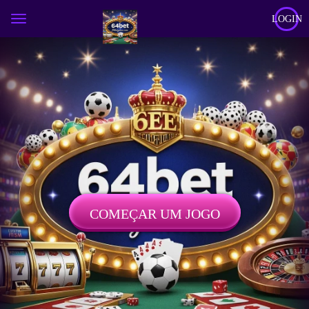
LOGIN
COMEÇAR UM JOGO