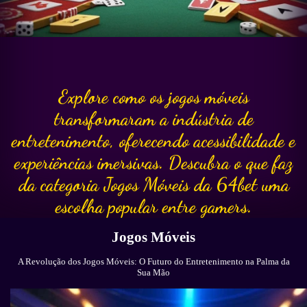
Explore como os jogos móveis
transformaram a indústria de
entretenimento, oferecendo acessibilidade e
experiências imersivas. Descubra o que faz
da categoria Jogos Móveis da 64bet uma
escolha popular entre gamers.
Jogos Móveis
A Revolução dos Jogos Móveis: O Futuro do Entretenimento na Palma da
Sua Mão